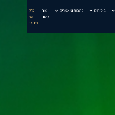
ביטוחים
כתבות ומאמרים
צור
צ'ק
קשר
אפ
פיננסי